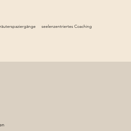
räuterspaziergänge
seelenzentriertes Coaching
en