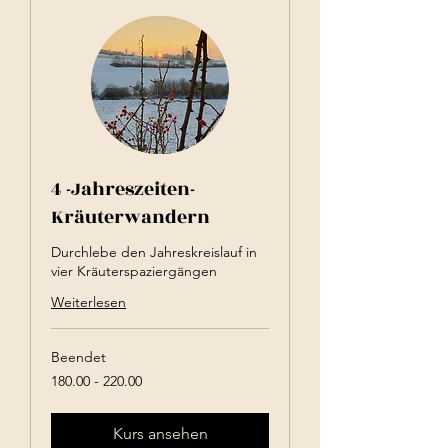
4 -Jahreszeiten-
Kräuterwandern
Durchlebe den Jahreskreislauf in
vier Kräuterspaziergängen
Weiterlesen
Beendet
180.00
180.00 - 220.00
-
220.00
Kurs ansehen