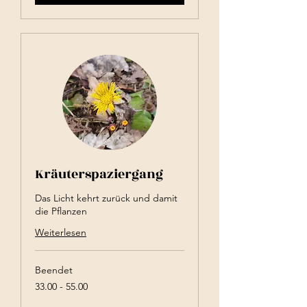
Kräuterspaziergang
Das Licht kehrt zurück und damit
die Pflanzen
Weiterlesen
Beendet
33.00
33.00 - 55.00
-
55.00